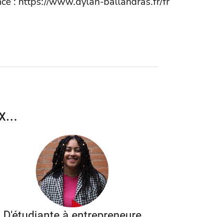
nce :
https://www.dylan-ballandras.fr/fr
...
D'étudiante à entrepreneure